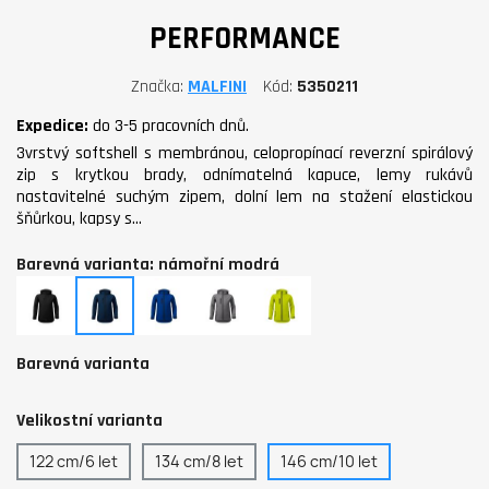
PERFORMANCE
Značka
MALFINI
Kód
5350211
Expedice:
do 3-5 pracovních dnů.
3vrstvý softshell s membránou, celopropínací reverzní spirálový
zip s krytkou brady, odnímatelná kapuce, lemy rukávů
nastavitelné suchým zipem, dolní lem na stažení elastickou
šňůrkou, kapsy s…
Barevná varianta: námořní modrá
černá
námořní
královská
ocelově
limetková
modrá
modrá
šedá
Barevná varianta
Velikostní varianta
122 cm/6 let
134 cm/8 let
146 cm/10 let