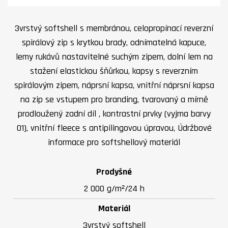
3vrstvý softshell s membránou, celopropínací reverzní
spirálový zip s krytkou brady, odnímatelná kapuce,
lemy rukávů nastavitelné suchým zipem, dolní lem na
stažení elastickou šňůrkou, kapsy s reverzním
spirálovým zipem, náprsní kapsa, vnitřní náprsní kapsa
na zip se vstupem pro branding, tvarovaný a mírně
prodloužený zadní díl , kontrastní prvky (vyjma barvy
01), vnitřní fleece s antipilingovou úpravou, Údržbové
informace pro softshellový materiál
Prodyšné
2 000 g/m²/24 h
Materiál
3vrstvý softshell