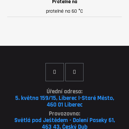
Pratelné na
pratelné na 60 °C
Úřední adresa:
5. května 159/15, Liberec I-Staré Město,
460 01 Liberec
Provozovna:
Světlá pod Ještědem - Dolení Paseky 61,
463 43, Český Dub