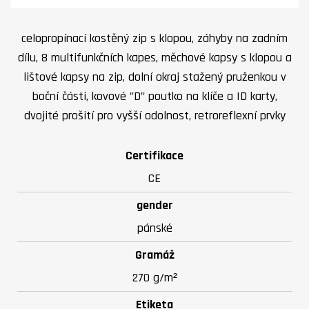
celopropínací kostěný zip s klopou, záhyby na zadním
dílu, 8 multifunkčních kapes, měchové kapsy s klopou a
lištové kapsy na zip, dolní okraj stažený pruženkou v
boční části, kovové "D" poutko na klíče a ID karty,
dvojité prošití pro vyšší odolnost, retroreflexní prvky
Certifikace
CE
gender
pánské
Gramáž
270 g/m²
Etiketa