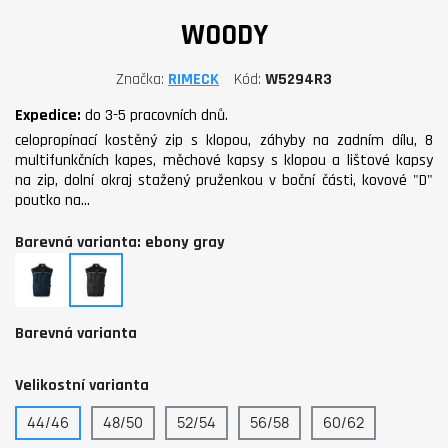
WOODY
Značka
RIMECK
Kód
W5294R3
Expedice:
do 3-5 pracovních dnů.
celopropínací kostěný zip s klopou, záhyby na zadním dílu, 8
multifunkčních kapes, měchové kapsy s klopou a lištové kapsy
na zip, dolní okraj stažený pruženkou v boční části, kovové "D"
poutko na…
Barevná varianta: ebony gray
námořní
ebony
modrá
gray
Barevná varianta
Velikostní varianta
44/46
48/50
52/54
56/58
60/62