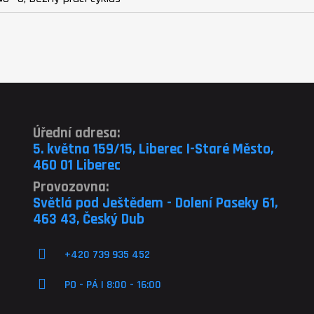
Úřední adresa:
5. května 159/15, Liberec I-Staré Město,
460 01 Liberec
Provozovna:
Světlá pod Ještědem - Dolení Paseky 61,
463 43, Český Dub
+420 739 935 452
PO - PÁ | 8:00 - 16:00