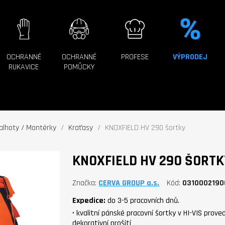
OCHRANNÉ
OCHRANNÉ
PROFESE
VÝPRODEJ
RUKAVICE
POMŮCKY
alhoty / Montérky
Kraťasy
KNOXFIELD HV 290 šortky
KNOXFIELD HV 290 ŠORTK
Značka
CERVA GROUP a.s.
Kód
031000219
Expedice:
do 3-5 pracovních dnů.
• kvalitní pánské pracovní šortky v HI-VIS prov
dekorativní prošití