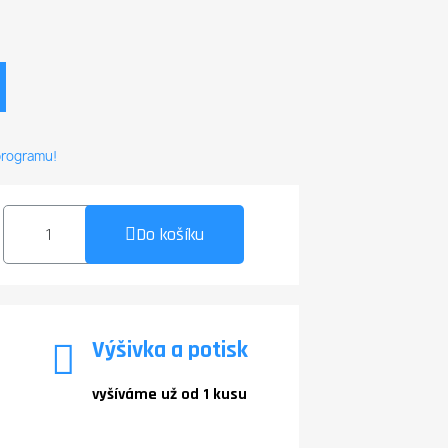
 programu!
Do košíku
Výšivka a potisk
vyšíváme už od 1 kusu