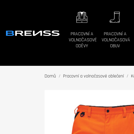
PRACOVNÍ A
PRACOVNÍ A
VOLNOČASOVÉ
VOLNOČASOVÁ
ODĚVY
OBUV
Domů
Pracovní a volnočasové oblečení
K