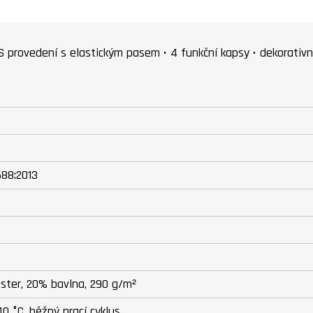
IS provedení s elastickým pasem • 4 funkční kapsy • dekorativní
688:2013
ster, 20% bavlna, 290 g/m²
40 °C, běžný prací cyklus