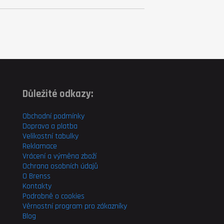
Důležité odkazy:
Obchodní podmínky
Doprava a platba
Velikostní tabulky
Reklamace
Vrácení a výměna zboží
Ochrana osobních údajů
O Brenss
Kontakty
Podrobně o cookies
Věrnostní program pro
zákazníky
Blog