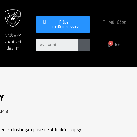
Můj účet
Pište:
info@brenss.cz
NÁŠIVKY
kreativní
0 Kč
design
Y
0048
edení s elastickým pasem • 4 funkční kapsy •