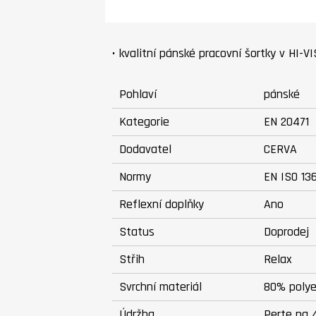
• kvalitní pánské pracovní šortky v HI-V
Pohlaví
pánské
Kategorie
EN 20471
Dodavatel
CERVA
Normy
EN ISO 13
Reflexní doplňky
Ano
Status
Doprodej
Střih
Relax
Svrchní materiál
80% polye
Údržba
Perte na 