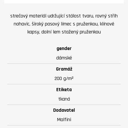
strečový materiál udržující stálost tvaru, rovný střih
nohavic, široký pasový límec s pruženkou, klínové
kapsy, dolní lem stažený pruženkou
gender
dámské
Gramáž
200 g/m²
Etiketa
tkaná
Dodavatel
Malfini