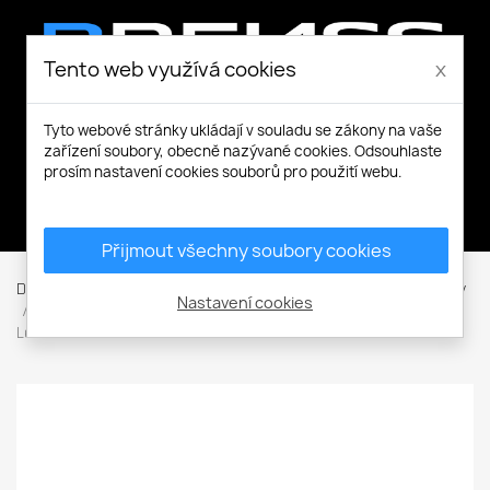
Tento web využívá cookies
x
Tyto webové stránky ukládají v souladu se zákony na vaše
zařízení soubory, obecně nazývané cookies. Odsouhlaste
prosím nastavení cookies souborů pro použití webu.
Můj účet
Přijmout všechny soubory cookies
Domů
Pracovní a volnočasové oblečení
Kalhoty / Montérky
Nastavení cookies
Dlouhé kalhoty
Kalhoty do pasu
Legíny a tepláky
Leisure