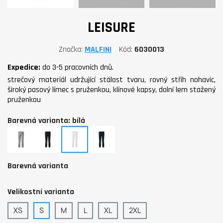
LEISURE
Značka
MALFINI
Kód
6030013
Expedice:
do 3-5 pracovních dnů.
strečový materiál udržující stálost tvaru, rovný střih nohavic,
široký pasový límec s pruženkou, klínové kapsy, dolní lem stažený
pruženkou
Barevná varianta: bílá
tmavě
černá
bílá
námořní
šedý
modrá
melír
Barevná varianta
Velikostní varianta
XS
S
M
L
XL
2XL