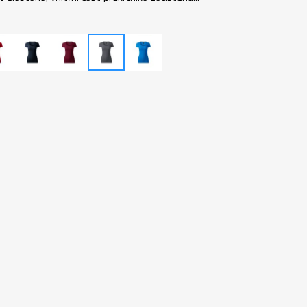
mula
ombre
garnet
light
snorkel
blue
anthracite
blue