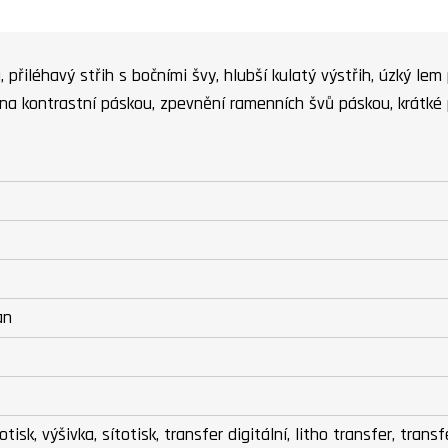
, přiléhavý střih s bočními švy, hlubší kulatý výstřih, úzký lem
ěna kontrastní páskou, zpevnění ramenních švů páskou, krátké p
an
potisk, výšivka, sítotisk, transfer digitální, litho transfer, tran