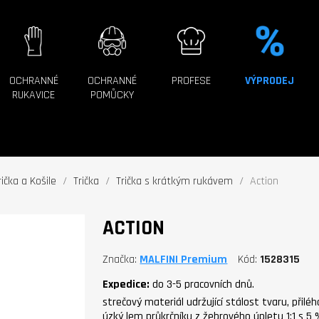
OCHRANNÉ
OCHRANNÉ
PROFESE
VÝPRODEJ
RUKAVICE
POMŮCKY
rička a Košile
Trička
Trička s krátkým rukávem
Action
ACTION
Značka
MALFINI Premium
Kód
1528315
Expedice:
do 3-5 pracovních dnů.
strečový materiál udržující stálost tvaru, přiléh
úzký lem průkrčníku z žebrového úpletu 1:1 s 5 