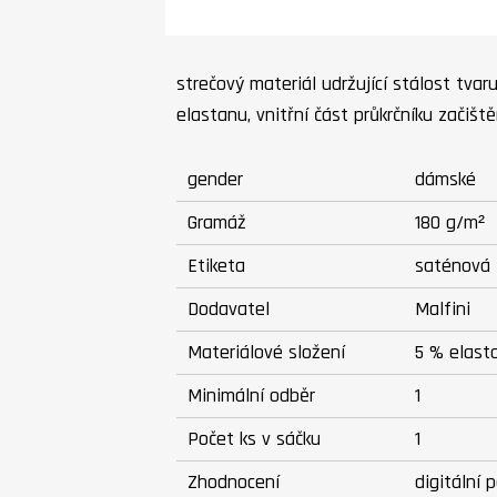
strečový materiál udržující stálost tvaru
elastanu, vnitřní část průkrčníku začišt
gender
dámské
Gramáž
180 g/m²
Etiketa
saténová
Dodavatel
Malfini
Materiálové složení
5 % elast
Minimální odběr
1
Počet ks v sáčku
1
Zhodnocení
digitální 