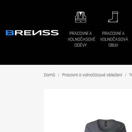
PRACOVNÍ A
PRACOVNÍ A
VOLNOČASOVÉ
VOLNOČASOVÁ
ODĚVY
OBUV
Domů
Pracovní a volnočasové oblečení
T