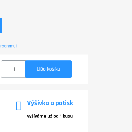
 programu!
Do košíku
Výšivka a potisk
vyšíváme už od 1 kusu