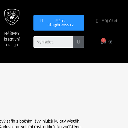
Můj účet
Pište:
info@brenss.cz
NÁŠIVKY
kreativní
0 Kč
design
avý střih s bočními švy, hlubší kulatý výstřih,
% elastanu, vnitřní část průkrčníku začištěna…