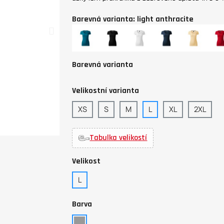
Barevná varianta: light anthracite
petrolejová
černá
bílá
námořní
bourbon
for
modrá
vanilla
red
Barevná varianta
Velikostní varianta
XS
S
M
L
XL
2XL
Tabulka velikostí
Velikost
L
Barva