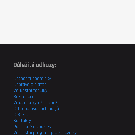
Důležité odkazy:
Obchodní podmínky
Doprava a platba
Velikostní tabulky
Reklamace
Vrácení a výměna zboží
Ochrana osobních údajů
O Brenss
Kontakty
Podrobně o cookies
Věrnostní program pro
zákazníky