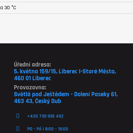
na 30 °C
Úřední adresa:
5. května 159/15, Liberec I-Staré Město,
460 01 Liberec
Provozovna:
Světlá pod Ještědem - Dolení Paseky 61,
463 43, Český Dub
+420 739 935 452
PO - PÁ | 8:00 - 16:00