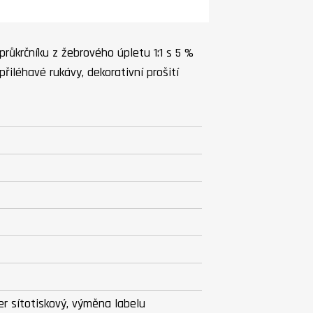
 průkrčníku z žebrového úpletu 1:1 s 5 %
řiléhavé rukávy, dekorativní prošití
sfer sítotiskový, výměna labelu